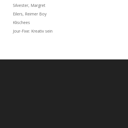
Silvester, Margret
Eilers, Reimer Boy
Klischees
Jour-Fixe: Kreativ sein